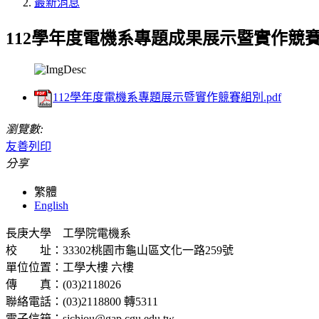
最新消息
112學年度電機系專題成果展示暨實作競
112學年度電機系專題展示暨實作競賽組別.pdf
瀏覽數:
友善列印
分享
繁體
English
長庚大學 工學院電機系
校 址：33302桃園市龜山區文化一路259號
單位位置：工學大樓 六樓
傳 真：(03)2118026
聯絡電話：(03)2118800 轉5311
電子信箱：sjchiou@gap.cgu.edu.tw